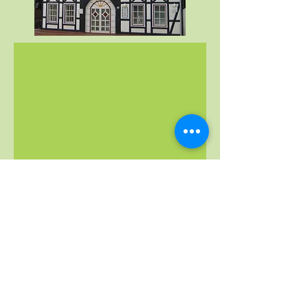
Bildnachweis- Galerie siehe Impressum,
Schwanenfamilie: Bild
von Bild von
Pixaline
auf
Pixabay