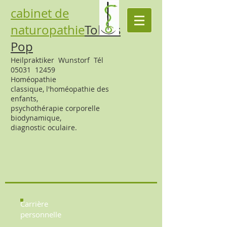
cabinet de
naturopathie
Tobias
Pop
Heilpraktiker Wunstorf Tél
05031 12459
Homéopathie
classique,
l'homéopathie des
enfants,
psychothérapie corporelle
biodynamique,
diagnostic oculaire.
Carrière
personnelle